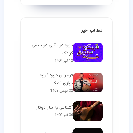
مطالب اخیر
دوره مربیگری موسیقی
کودک
12 تیر 1404
فراخوان دوره گروه
نوازی تنبک
02 بهمن 1403
آشنایی با ساز دوتار
06 آذر 1403