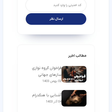
مطالب اخیر
فراخوان گروه نوازی
سازهای جهانی
02 بهمن 1403
آشنایی با هنگدرام
04 آذر 1403