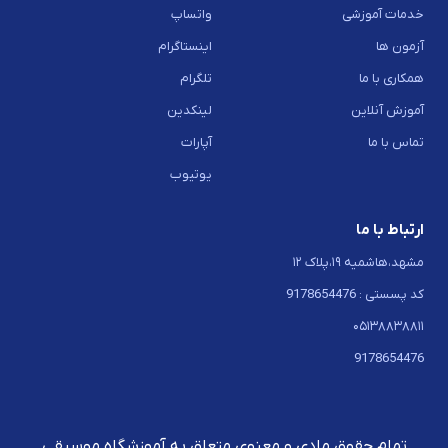
خدمات آموزشی
واتساپ
آزمون ها
اینستاگرام
همکاری با ما
تلگرام
آموزش آنلاین
لینکدین
تماس با ما
آپارات
یوتیوب
ارتباط با ما
مشهد،هاشمیه ۱۹،پلاک ۱۲
کد پسستی : 9178654476
۰۵۱۳۸۸۳۸۸۱۱
9178654476
تمام حقوق مادی و معنوی متعلق به آموزشگاه موسیقی