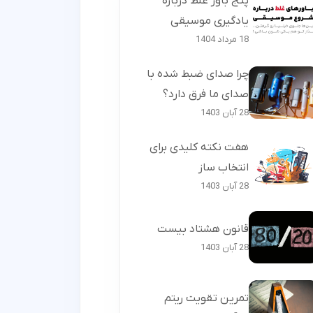
پنج باور غلط درباره
یادگیری موسیقی
18 مرداد 1404
چرا صدای ضبط شده با
صدای ما فرق دارد؟
28 آبان 1403
هفت نکته کلیدی برای
انتخاب ساز
28 آبان 1403
قانون هشتاد بیست
28 آبان 1403
تمرین تقویت ریتم