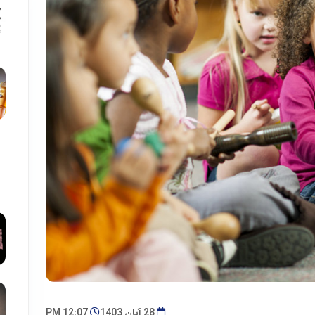
28 آبان 1403
12:07 PM